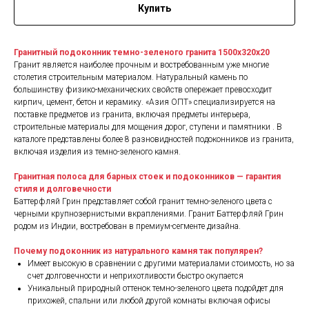
Купить
Гранитный подоконник темно-зеленого гранита 1500х320х20
Гранит является наиболее прочным и востребованным уже многие
столетия строительным материалом. Натуральный камень по
большинству физико-механических свойств опережает превосходит
кирпич, цемент, бетон и керамику. «Азия ОПТ» специализируется на
поставке предметов из гранита, включая предметы интерьера,
строительные материалы для мощения дорог, ступени и памятники . В
каталоге представлены более 8 разновидностей подоконников из гранита,
включая изделия из темно-зеленого камня.
Гранитная полоса для барных стоек и подоконников — гарантия
стиля и долговечности
Баттерфляй Грин представляет собой гранит темно-зеленого цвета с
черными крупнозернистыми вкраплениями. Гранит Баттерфляй Грин
родом из Индии, востребован в премиум-сегменте дизайна.
Почему подоконник из натурального камня так популярен?
Имеет высокую в сравнении с другими материалами стоимость, но за
счет долговечности и неприхотливости быстро окупается
Уникальный природный оттенок темно-зеленого цвета подойдет для
прихожей, спальни или любой другой комнаты включая офисы