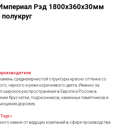
 Империал Рэд 1800х360х30мм
 полукруг
 производителя
камень среднезернистой структуры красно оттенка со
о, черного и реже коричневого цвета. Именно за
л широкое распространение в Европе и России в
ении брусчатки, подоконников, каменных памятников и
 мощения дорожек..
 Торг»
ьного камня от ведущих компаний в сфере производства