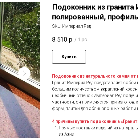
Подоконник из гранита
полированный, профиль
SKU:
Империал Ред
8 510
р.
/
1 pc
Купить
Подоконник из натурального камня от
Гранит Империа Ред представляет собой 
большим количеством вкраплений красног
необычный оттенок Империал Ред получи
частности, он применяется при изготовл
форм, плитки для облицовочных работ и
4 причины купить подоконник в «Гранит
Прямые поставки изделий из натурал
из Азии