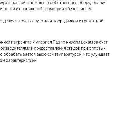
ред отправкой с помощью собственного оборудования
очности и правильной геометрии обеспечивает
зделия за счет отсутствия посредников и грамотной
ники из гранита Империал Ред по низким ценам за счет
роизводителями и предоставления скидок при оптовых
но обрабатывается высокой температурой, что улучшает
кие характеристики.
 в «Азия ОПТ»?