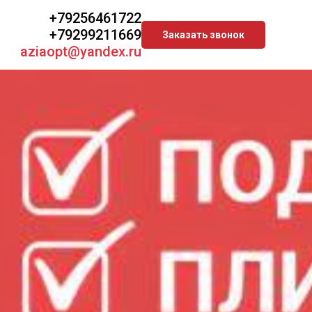
+79256461722
+79299211669
Заказать звонок
aziaopt@yandex.ru