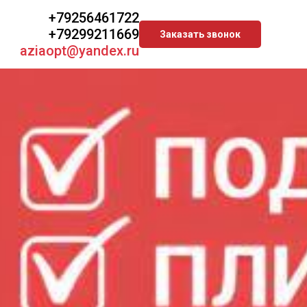
+79256461722
+79299211669
Заказать звонок
aziaopt@yandex.ru