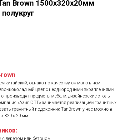
 Tan Brown 1500х320х20мм
 полукруг
Brown
чем китайский, однако по качеству он мало в чем
чнево-шоколадный цвет с неоднородными вкраплениями
его производят предметы мебели: дизайнерские столы,
омпания «Азия ОПТ» занимается реализацией гранитных
казать гранитный подоконник TanBrown у нас можно в
 320 х 20 мм.
ников:
 с деревом или бетоном