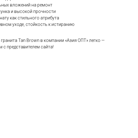
ьных вложений на ремонт
сунка и высокой прочности
ату как стильного атрибута
вном уходе, стойкость к истиранию
 гранита Tan Brown в компании «Азия ОПТ» легко —
 с представителем сайта!
 в «Азия ОПТ»?