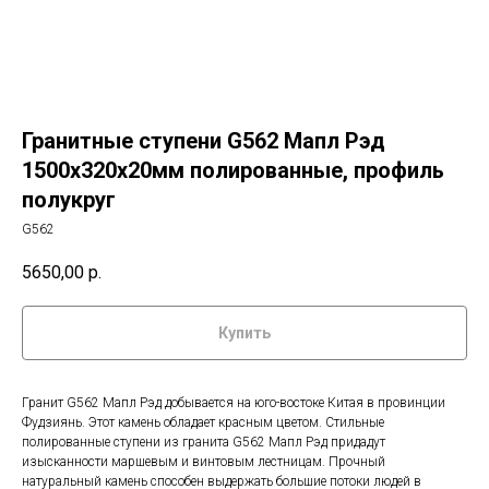
Гранитные ступени G562 Мапл Рэд
1500х320х20мм полированные, профиль
полукруг
G562
5650,00
р.
Купить
Гранит G562 Мапл Рэд добывается на юго-востоке Китая в провинции
Фудзиянь. Этот камень обладает красным цветом. Стильные
полированные ступени из гранита G562 Мапл Рэд придадут
изысканности маршевым и винтовым лестницам. Прочный
натуральный камень способен выдержать большие потоки людей в