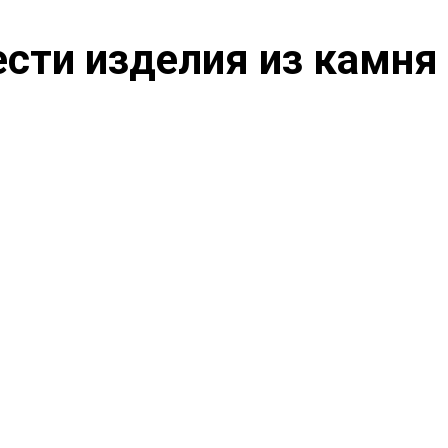
ести изделия из камня
вязь с сотрудником сайта
Оплата по дого
сультация с нашим менеджером
Сбор партии на складе
по телефону или почте и
согласно условиям д
оформление заказа
предоплата