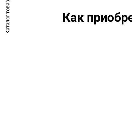
Каталог товаров
Как приобр
Выбор продукции в каталоге
С
Выбор необходимого товара в
Кон
каталоге и сбор виртуальной
корзины