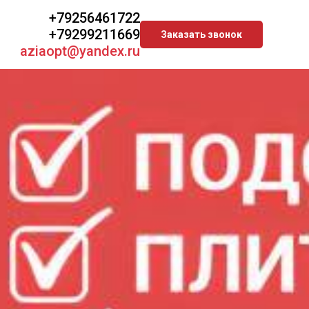
+79256461722
+79299211669
Заказать звонок
aziaopt@yandex.ru