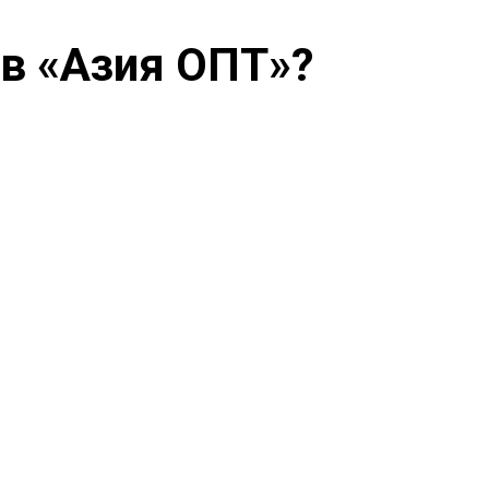
 в «Азия ОПТ»?
вору
Доставка
 и оплата
Отправка изделий по России ТК
оговора/
«Деловые линии» или частными
перевозчиками