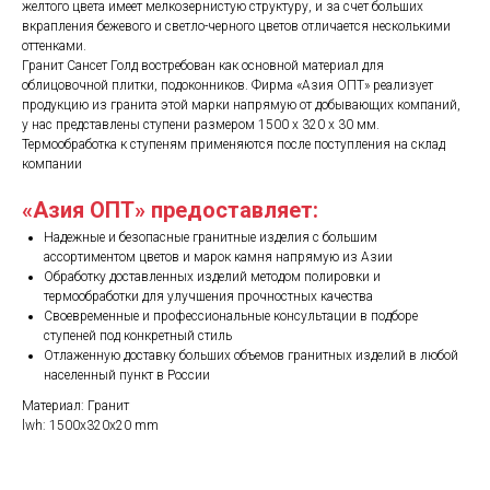
желтого цвета имеет мелкозернистую структуру, и за счет больших
вкрапления бежевого и светло-черного цветов отличается несколькими
оттенками.
Гранит Сансет Голд востребован как основной материал для
облицовочной плитки, подоконников. Фирма «Азия ОПТ» реализует
продукцию из гранита этой марки напрямую от добывающих компаний,
у нас представлены ступени размером 1500 х 320 х 30 мм.
Термообработка к ступеням применяются после поступления на склад
компании
«Азия ОПТ» предоставляет:
Надежные и безопасные гранитные изделия с большим
ассортиментом цветов и марок камня напрямую из Азии
Обработку доставленных изделий методом полировки и
термообработки для улучшения прочностных качества
Своевременные и профессиональные консультации в подборе
ступеней под конкретный стиль
Отлаженную доставку больших объемов гранитных изделий в любой
населенный пункт в России
Материал: Гранит
lwh: 1500x320x20 mm