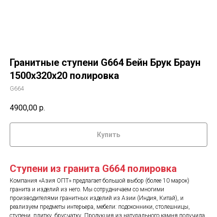
Гранитные ступени G664 Бейн Брук Браун
1500х320х20 полировка
G664
4900,00
р.
Купить
Ступени из гранита G664 полировка
Компания «Азия ОПТ» предлагает большой выбор (более 10 марок)
гранита и изделий из него. Мы сотрудничаем со многими
производителями гранитных изделий из Азии (Индия, Китай), и
реализуем предметы интерьера, мебели: подоконники, столешницы,
ступени, плитку, брусчатку. Продукция из натурального камня получила