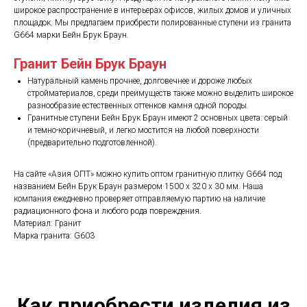
широкое распространение в интерьерах офисов, жилых домов и уличных
площадок. Мы предлагаем приобрести полированные ступени из гранита
G664 марки Бейн Брук Браун.
Гранит Бейн Брук Браун
Натуральный камень прочнее, долговечнее и дороже любых
стройматериалов, среди преимуществ также можно выделить широкое
разнообразие естественных оттенков камня одной породы.
Гранитные ступени Бейн Брук Браун имеют 2 основных цвета: серый
и темно-коричневый, и легко мостится на любой поверхности
(предварительно подготовленной).
На сайте «Азия ОПТ» можно купить оптом гранитную плитку G664 под
названием Бейн Брук Браун размером 1500 х 320 х 30 мм. Наша
компания ежедневно проверяет отправляемую партию на наличие
радиационного фона и любого рода повреждения.
Материал: Гранит
Марка гранита: G603
Как приобрести изделия из