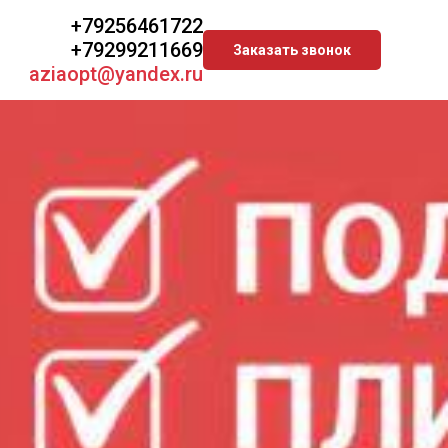
+79256461722
+79299211669
Заказать звонок
aziaopt@yandex.ru