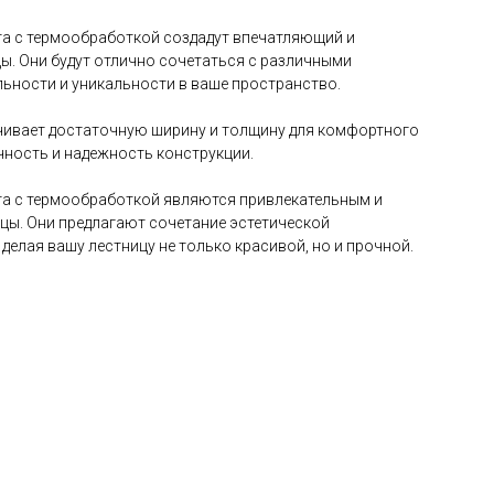
та с термообработкой создадут впечатляющий и
ы. Они будут отлично сочетаться с различными
льности и уникальности в ваше пространство.
чивает достаточную ширину и толщину для комфортного
чность и надежность конструкции.
та с термообработкой являются привлекательным и
цы. Они предлагают сочетание эстетической
делая вашу лестницу не только красивой, но и прочной.
 в «Азия ОПТ»?