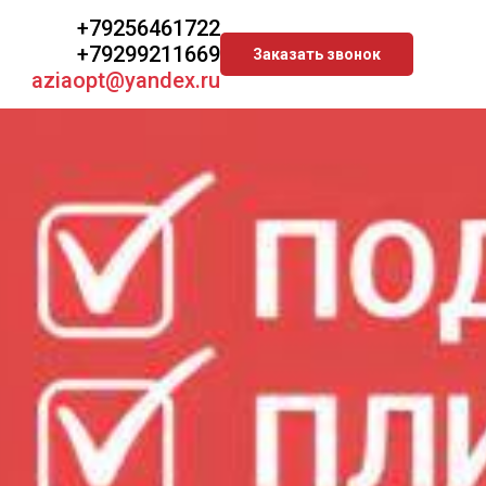
+79256461722
+79299211669
Заказать звонок
aziaopt@yandex.ru