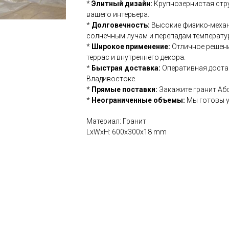
*
Элитный дизайн:
Крупнозернистая стру
вашего интерьера.
*
Долговечность:
Высокие физико-механи
солнечным лучам и перепадам температу
*
Широкое применение:
Отличное решени
террас и внутреннего декора.
*
Быстрая доставка:
Оперативная достав
Владивостоке.
*
Прямые поставки:
Закажите гранит Аб
*
Неограниченные объемы:
Мы готовы у
Материал: Гранит
LxWxH: 600x300x18 mm
ести изделия из камня