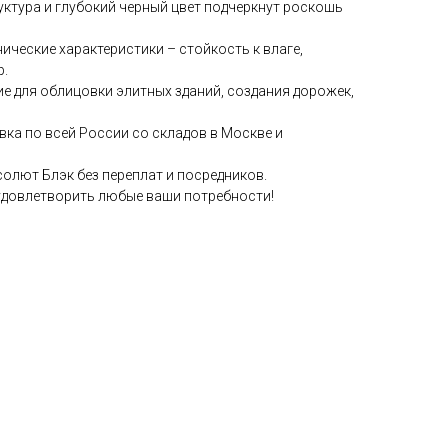
ктура и глубокий черный цвет подчеркнут роскошь
ческие характеристики – стойкость к влаге,
р.
е для облицовки элитных зданий, создания дорожек,
ка по всей России со складов в Москве и
солют Блэк без переплат и посредников.
довлетворить любые ваши потребности!
 в «Азия ОПТ»?