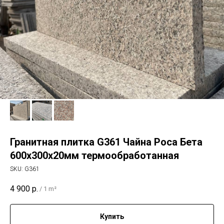
Гранитная плитка G361 Чайна Роса Бета
600х300х20мм термообработанная
SKU:
G361
4 900
р.
/
1 m²
Купить