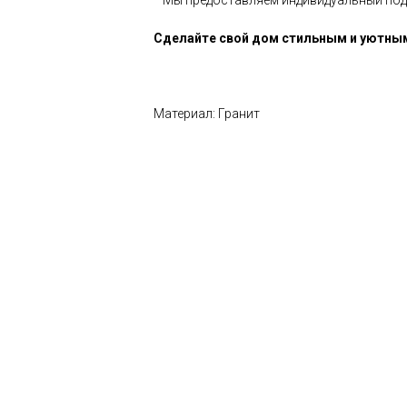
* Мы предоставляем индивидуальный подх
Сделайте свой дом стильным и уютным
Материал: Гранит
LxWxH: 600x600x20 mm
ести изделия из камня