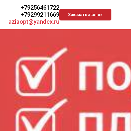
+79256461722
+79299211669
Заказать звонок
aziaopt@yandex.ru