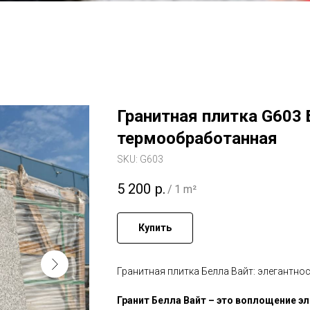
Гранитная плитка G603
термообработанная
SKU:
G603
5 200
р.
/
1 m²
Купить
Гранитная плитка Белла Вайт: элегантно
Гранит Белла Вайт – это воплощение э