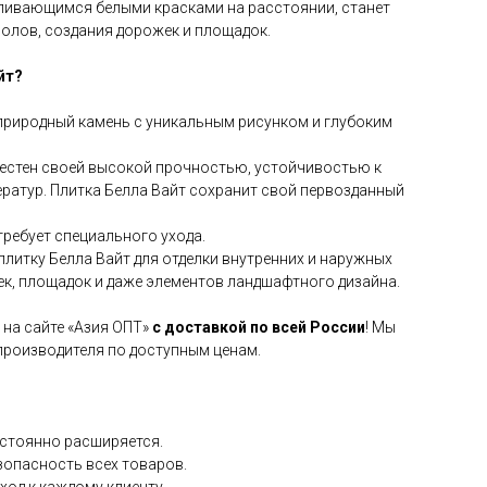
еливающимся белыми красками на расстоянии, станет
олов, создания дорожек и площадок.
йт?
 природный камень с уникальным рисунком и глубоким
естен своей высокой прочностью, устойчивостью к
ратур. Плитка Белла Вайт сохранит свой первозданный
требует специального ухода.
литку Белла Вайт для отделки внутренних и наружных
ек, площадок и даже элементов ландшафтного дизайна.
на сайте «Азия ОПТ»
с доставкой по всей России
! Мы
производителя по доступным ценам.
остоянно расширяется.
зопасность всех товаров.