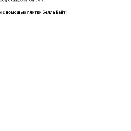
од к каждому клиенту.
 с помощью плитки Белла Вайт!
 в «Азия ОПТ»?